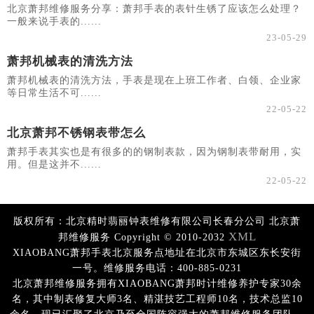
北京萧邦维修服务分享：萧邦手表的表针生锈了应该怎么处理？
一般来说手表的......
23-05-29
萧邦机械表的清洗方法
萧邦机械表的清洗方法，手表是现在上班工作者、白领、企业家
等日常生活不可......
22-05-22
北京萧邦不锈钢表带怎么
萧邦手表其实也是有很多的的钢制表款，因为钢制表带耐用，实
用。但是这并不......
22-05-22
版权所有：北京精时翡丽钟表维修有限公司长春分公司 北京萧
XML
邦维修服务 Copyright © 2010-2032
XIAOBANG萧邦手表北京服务点地址在北京市东城区东长安街
一号。维修服务电话：400-885-0231
北京萧邦维修服务拥有XIAOBANG萧邦时计维修养护专家30余
名，其中制表修复大师3名、精湛技艺工程师10名，技术总监10