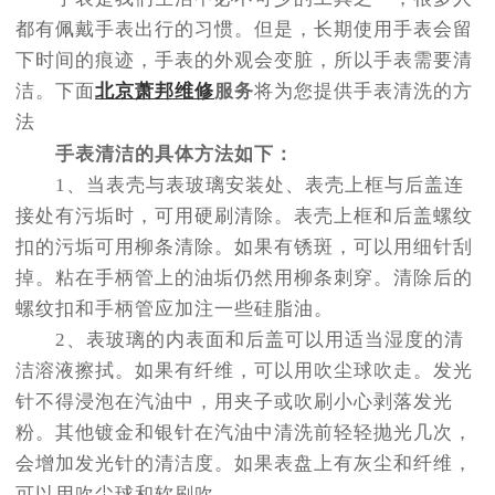
节假日正常营业！
都有佩戴手表出行的习惯。但是，长期使用手表会留
下时间的痕迹，手表的外观会变脏，所以手表需要清
洁。下面
北京萧邦维修
服务
将为您提供手表清洗的方
法
手表清洁的具体方法如下：
1、当表壳与表玻璃安装处、表壳上框与后盖连
接处有污垢时，可用硬刷清除。表壳上框和后盖螺纹
扣的污垢可用柳条清除。如果有锈斑，可以用细针刮
掉。粘在手柄管上的油垢仍然用柳条刺穿。清除后的
螺纹扣和手柄管应加注一些硅脂油。
2、表玻璃的内表面和后盖可以用适当湿度的清
洁溶液擦拭。如果有纤维，可以用吹尘球吹走。发光
针不得浸泡在汽油中，用夹子或吹刷小心剥落发光
粉。其他镀金和银针在汽油中清洗前轻轻抛光几次，
会增加发光针的清洁度。如果表盘上有灰尘和纤维，
可以用吹尘球和软刷吹。