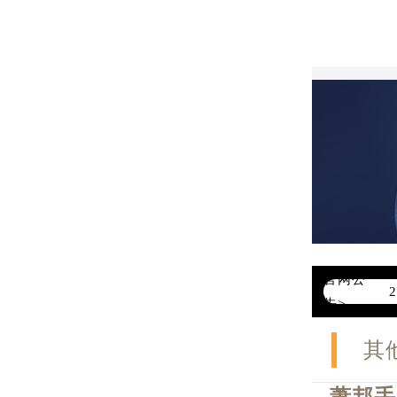
官网公
告>
其