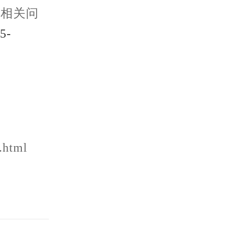
表相关问
5-
.html