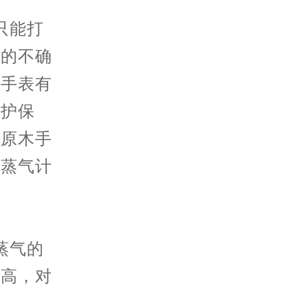
只能打
表的不确
后手表有
维护保
邦原木手
水蒸气计
蒸气的
越高，对