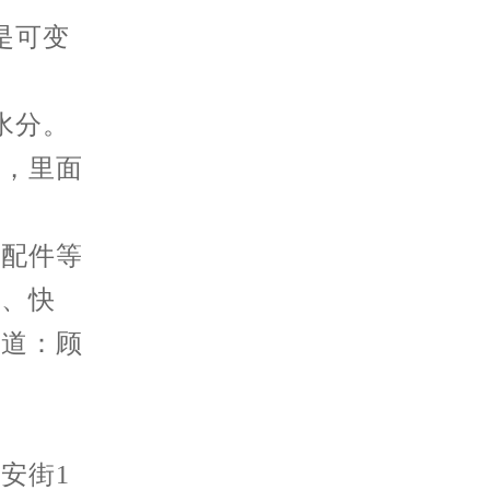
是可变
水分。
了，里面
表配件等
量、快
知道：顾
安街1