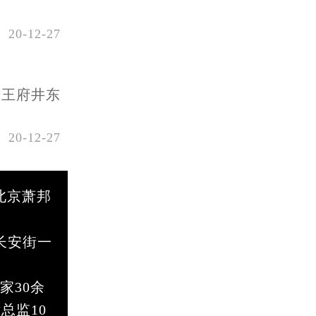
20-12-27
号王府井东
20-12-27
北京萧邦
长安街一
家30余
总监10