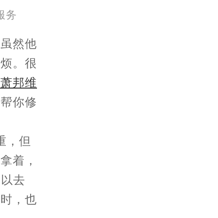
北京市朝阳区建国门外大街甲6号华熙国际中心D座11层1102室萧邦售后服务中心（需提前预约）
服务
北京市东城区东长安街1号王府井东方广场W3座6层602室萧邦售后服务中心（需提前预约）
。虽然他
麻烦。很
京萧邦维
能帮你修
重，但
纸拿着，
可以去
小时，也