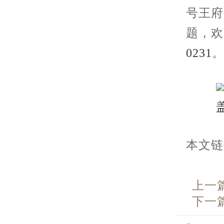
号王府
题，欢
0231
本文链接： 
上一
下一