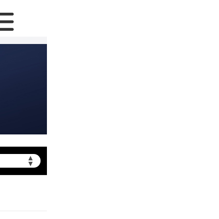
▲
▼
提前预约）
北京市朝阳区建国门外大街甲6号华熙国际中心写字楼D座11层1102室（需提前预约）