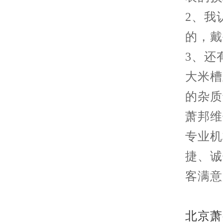
2、我
的，戴
3、还
大米槽
的杂质
萧邦维
专业机
捷、诚
客满意
北京萧