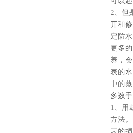
可以起
2、但
开和修
定防水
更多的
养，会
表的水
中的蒸
多数手
1、用
方法。
表的损