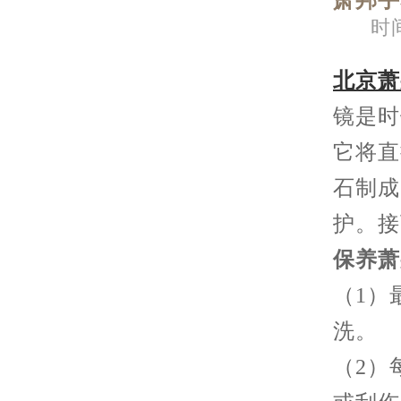
萧邦手
时间
北京萧
镜是时
它将直
石制成
护。接
保养萧
（1）
洗。
（2）