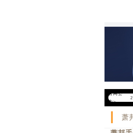
官网公
告>
萧