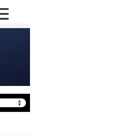
▲
▼
提前预约）
北京市朝阳区建国门外大街甲6号华熙国际中心写字楼D座11层1102室（需提前预约）