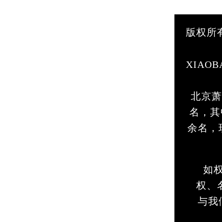
版权所
XIA
北京萧
名，其
余名，
如
权、名
与我