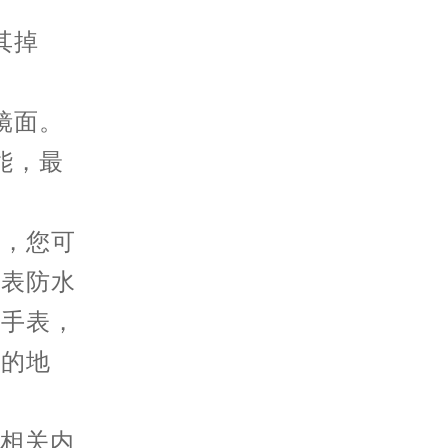
其掉
镜面。
能，最
渍，您可
手表防水
洗手表，
隙的地
的相关内