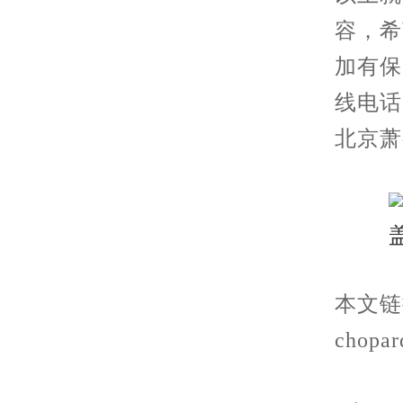
容，希
加有保
线电话
北京萧
本文链接：
chopar