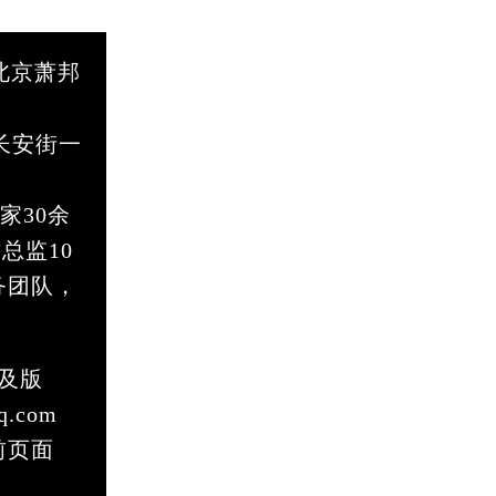
北京萧邦
长安街一
家30余
总监10
务团队，
及版
.com
前页面