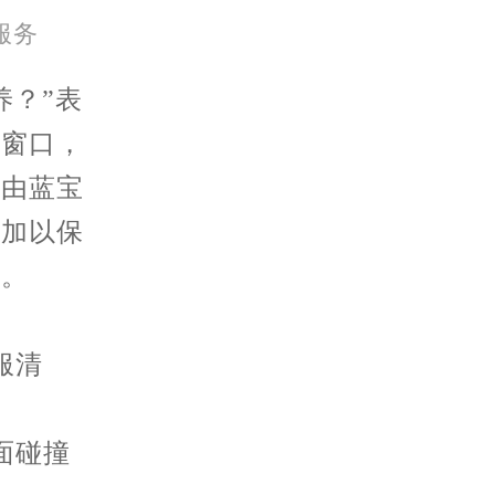
北京市朝阳区建国门外大街甲6号华熙国际中心D座11层1102室萧邦售后服务中心（需提前预约）
服务
北京市东城区东长安街1号王府井东方广场W3座6层602室萧邦售后服务中心（需提前预约）
养？”表
的窗口，
上由蓝宝
须加以保
镜。
服清
面碰撞