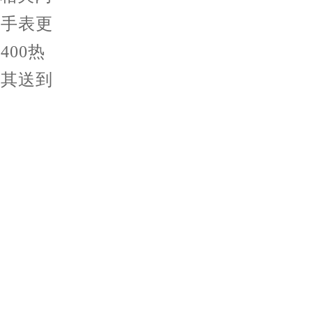
的手表更
00热
将其送到