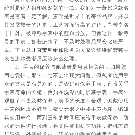
节假日正常营业！
绝对是让人很印象深刻的一款。我们对于萧邦这款名
表是有着一定了解。萧邦是世界上的奢华品牌，并以
其发展较长的历史，工艺方面很高的造诣，享誉亨名
于国外。被尊称手表中的蓝血贵族。但像这样一款尊
贵的手表，如若进水了，不及时处理后果会比较严
重。下面就
北京萧邦维修
服务为大家详细讲解萧邦手
表在进水受潮后应该怎么处理。
1、手表的保养与佩戴者是息息相关的，如果您
用心爱护，那它一定不会出现大问题。佩戴者使用手
表的方法是否是对的，是否好好保养手表，直接关乎
手表寿命的长短，例如在洗澡的时候戴手表，手表外
观脏了不去及时保养，表带的长度不合适，佩戴使用
手表的环境不好等，都会无形之中将手表损坏，缩短
其使用寿命。两到三年的时间应该给手表做保养，防
水的元件进行换新，检测性能和机芯功耗，把机芯进
行清洗，外观做养护。延长您的手表的使用寿命。