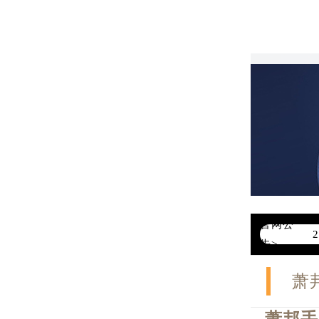
官网公
告>
萧