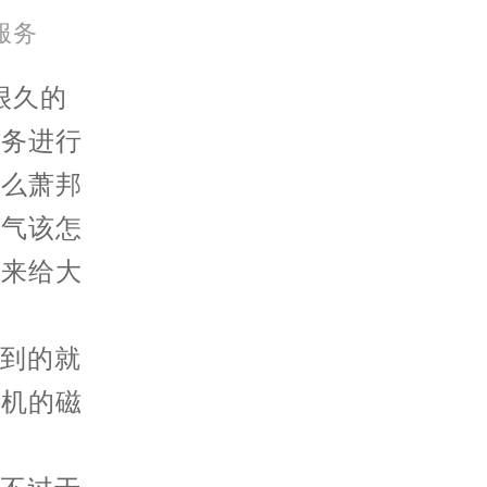
北京市朝阳区建国门外大街甲6号华熙国际中心D座11层1102室萧邦售后服务中心（需提前预约）
服务
北京市东城区东长安街1号王府井东方广场W3座6层602室萧邦售后服务中心（需提前预约）
很久的
服务进行
那么萧邦
蒸气该怎
员来给大
到的就
风机的磁