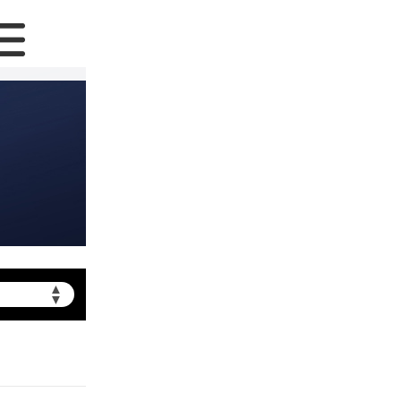
▲
▼
提前预约）
北京市朝阳区建国门外大街甲6号华熙国际中心写字楼D座11层1102室（需提前预约）