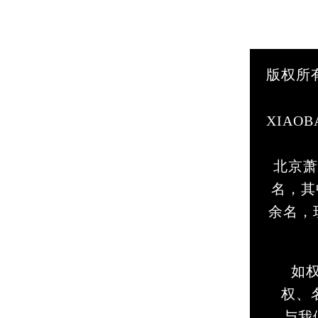
版权所
XIA
北京萧
名，其
余名，
如
权、名
与我