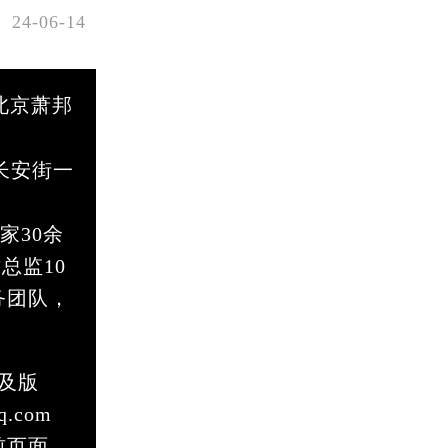
24-06-14
北京萧邦
长安街一
家30余
总监10
务团队，
及版
.com
前页面