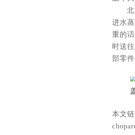
北京
进水蒸
重的话
时送往
部零件
本文链接：
chopar