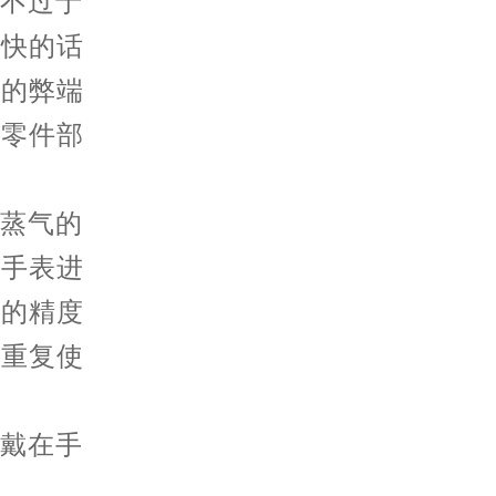
不过于
果快的话
法的弊端
表零件部
蒸气的
，手表进
表的精度
以重复使
戴在手
。