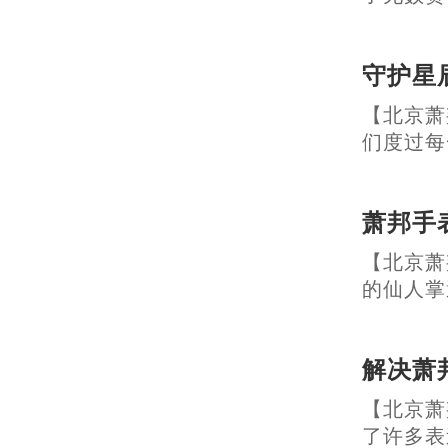
守护星
【北京萧
们度过每一个
萧邦手
【北京萧
的仙人掌遭遇
解决萧
【北京萧
了许多表迷的