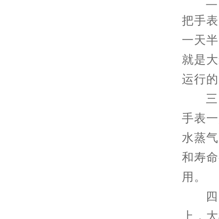
二：
把手表
一天半
就是大
运行的
三：
手表一
水蒸气
和寿命
用。
四：
上，大