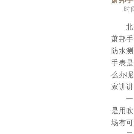
萧邦手
时间
北京
萧邦手
防水测
手表是
么办呢
家讲讲
一：
是用吹
场有可