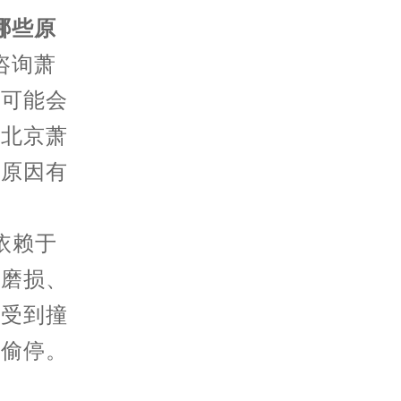
哪些原
咨询萧
，可能会
面北京萧
的原因有
依赖于
轮磨损、
表受到撞
致偷停。