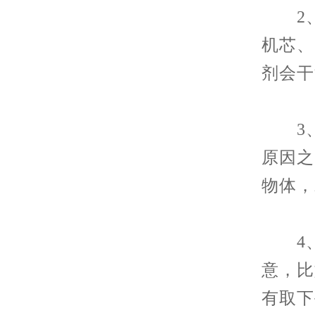
2、
机芯、
剂会干
3、
原因之
物体，
4、
意，比
有取下