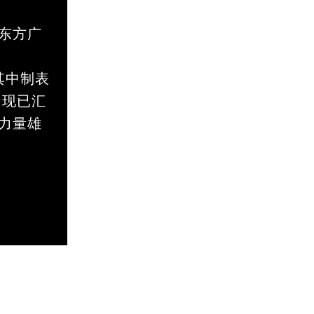
东方广
其中制表
，现已汇
力量雄