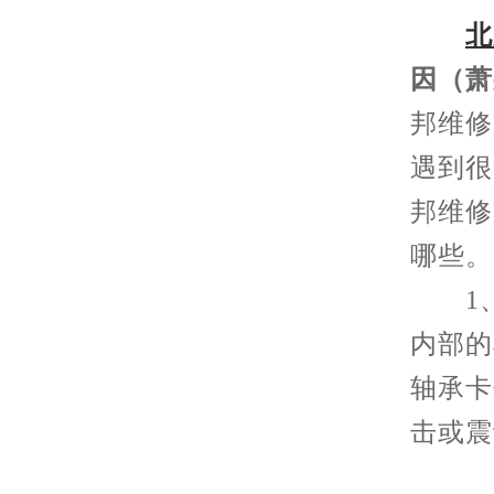
北
因（萧
邦维修
遇到很
邦维修
哪些。
1、
内部的
轴承卡
击或震