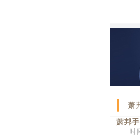
萧
萧邦手
时间