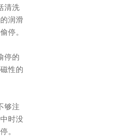
括清洗
部的润滑
致偷停。
偷停的
有磁性的
不够注
境中时没
偷停。