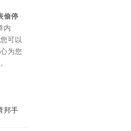
表偷停
章内
。您可以
耐心为您
用。
萧邦手