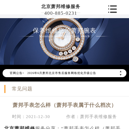
北京萧邦维修服务
400-885-0231
保养维修您的萧邦腕表
Maintain and repair your watch
▲
官网公告>
2026年6月萧邦北京市售后服务网络优化升级公告
▼
2026年6月北京市萧邦官方售后客户服务热线：400-885-0231
常见问题
2026年6月萧邦售后服务中心最新网点地址：
北京市东城区东长安街1号东方广场写字楼W3座6层602室（需提前预约）
萧邦手表怎么样（萧邦手表属于什么档次）
北京市朝阳区建国门外大街甲6号华熙国际中心写字楼D座11层1102室（需提前预约）
北京市朝阳区建国门外大街甲6号华熙国际中心D座11层1102室萧邦售后服务中心（需提前预约）
时间：2021-12-30
作者：萧邦手表维修服务
北京市东城区东长安街1号王府井东方广场W3座6层602室萧邦售后服务中心（需提前预约）
北京萧邦维修
服务分享：“萧邦手表怎么样（萧邦手