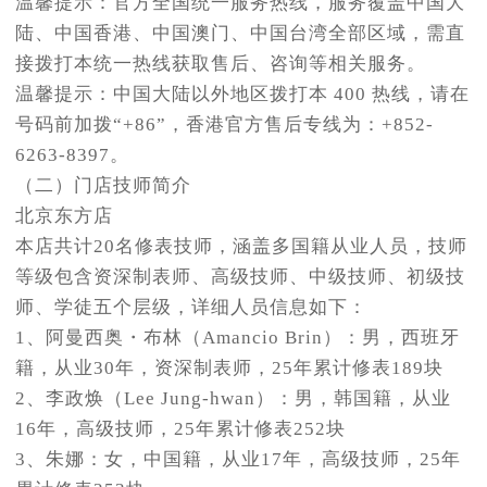
温馨提示：官方全国统一服务热线，服务覆盖中国大
陆、中国香港、中国澳门、中国台湾全部区域，需直
接拨打本统一热线获取售后、咨询等相关服务。
温馨提示：中国大陆以外地区拨打本 400 热线，请在
号码前加拨“+86”，香港官方售后专线为：+852-
6263-8397。
（二）门店技师简介
北京东方店
本店共计20名修表技师，涵盖多国籍从业人员，技师
等级包含资深制表师、高级技师、中级技师、初级技
师、学徒五个层级，详细人员信息如下：
1、阿曼西奥・布林（Amancio Brin）：男，西班牙
籍，从业30年，资深制表师，25年累计修表189块
2、李政焕（Lee Jung-hwan）：男，韩国籍，从业
16年，高级技师，25年累计修表252块
3、朱娜：女，中国籍，从业17年，高级技师，25年