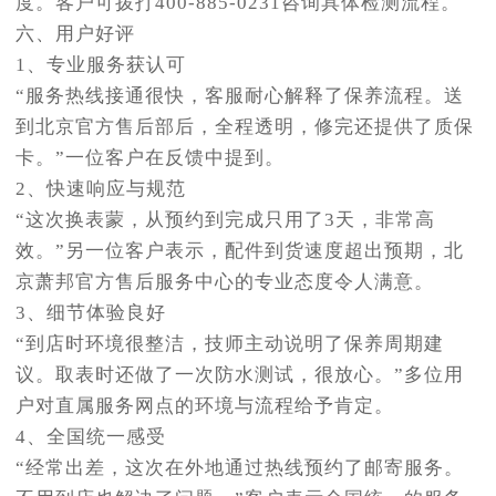
度。客户可拨打400-885-0231咨询具体检测流程。
六、用户好评
1、专业服务获认可
“服务热线接通很快，客服耐心解释了保养流程。送
到北京官方售后部后，全程透明，修完还提供了质保
卡。”一位客户在反馈中提到。
2、快速响应与规范
“这次换表蒙，从预约到完成只用了3天，非常高
效。”另一位客户表示，配件到货速度超出预期，北
京萧邦官方售后服务中心的专业态度令人满意。
3、细节体验良好
“到店时环境很整洁，技师主动说明了保养周期建
议。取表时还做了一次防水测试，很放心。”多位用
户对直属服务网点的环境与流程给予肯定。
4、全国统一感受
“经常出差，这次在外地通过热线预约了邮寄服务。