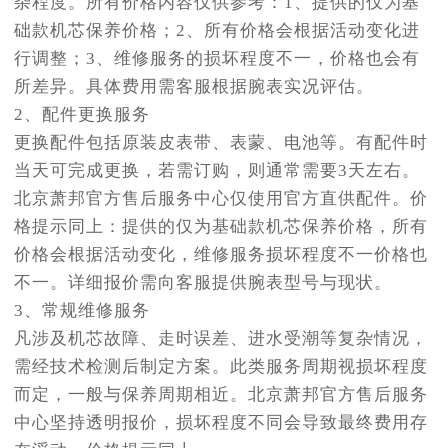
杂程度。所有价格内容仅供参考：1、提供的仅为基
础款机芯保养价格；2、所有价格会根据活动变化进
行调整；3、维修服务的损坏程度不一，价格也会有
所差异。具体费用需客服根据腕表实况评估。
2、配件更换服务
更换配件包括原装皮表带、表蒙、电池等。有配件时
当天可完成更换，若需订购，则通常需要3天左右。
北京萧邦官方售后服务中心仅使用官方直供配件。价
格提示同上：提供的仅为基础款机芯保养价格，所有
价格会根据活动变化，维修服务损坏程度不一价格也
不一。详细报价需向客服提供腕表型号与现状。
3、常规维修服务
凡涉及机芯故障、走时误差、进水受潮等复杂情况，
需经技术检测后制定方案。此类服务周期视损坏程度
而定，一般与保养周期相近。北京萧邦官方售后服务
中心坚持透明报价，损坏程度不同会导致最终费用存