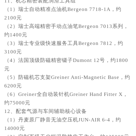
11、机芯精密装配润滑工具组
（1）瑞士自动精准点油机Bergeon 7718-1A，约
2100元
（2）瑞士高端精密手动点油笔Bergeon 7013系列，
约1400元
（3）瑞士专业级快速服务工具Bergeon 7812，约
3100元
（4）法国顶级防磁精密镊子Dumont 12号，约1800
元
（5）防磁机芯支架Greiner Anti-Magnetic Base，约
6200元
（6）Greiner全自动装针机Greiner Hand Fitter X，
约75000元
12、配套气源与车间辅助核心设备
（1）丹麦原厂静音无油空压机JUN-AIR 6-4，约
14000元