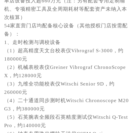
单店设备投入超660万元（注：另有配套专用定制辅
机、专项精密工具及全周期耗材等配套资产未纳入本
次核算）
54家直营门店均配备核心设备（其他授权门店按需配
备）：
1、走时检测与调校设备
（1）超高精度天文台校表仪Vibrograf S-3000，约
180000元
（2）机械表校表仪Greiner Vibrograf ChronoScope
X，约128000元
（3）九维全功能校表仪Witschi Senior 9D，约
260000元
（4）二十通道同步测时机Witschi Chronoscope M20
G3，约380000元
（5）石英腕表全频段石英精度测试仪Witschi Q-Test
Pro，约140000元