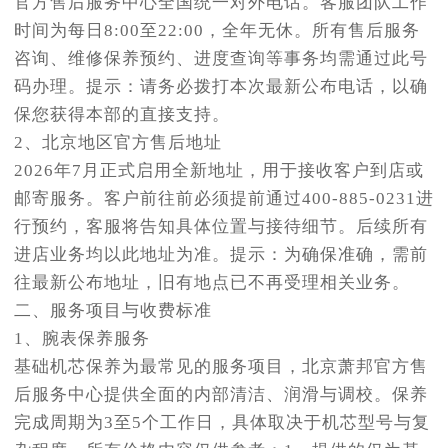
官方售后服务中心全国统一对外电话。客服团队工作
时间为每日8:00至22:00，全年无休。所有售后服务
咨询、维修保养预约、进度查询等事务均需通过此号
码办理。提示：请务必拨打本次最新公布电话，以确
保您获得本部的直接支持。
2、北京地区官方售后地址
2026年7月正式启用全新地址，用于接收客户到店或
邮寄服务。客户前往前必须提前通过400-885-0231进
行预约，客服将告知具体位置与接待细节。后续所有
进店业务均以此地址为准。提示：为确保准确，需前
往最新公布地址，旧有地点已不再受理相关业务。
二、服务项目与收费标准
1、腕表保养服务
基础机芯保养为最常见的服务项目，北京萧邦官方售
后服务中心提供全面的内部清洁、润滑与调校。保养
完成周期为3至5个工作日，具体取决于机芯型号与复