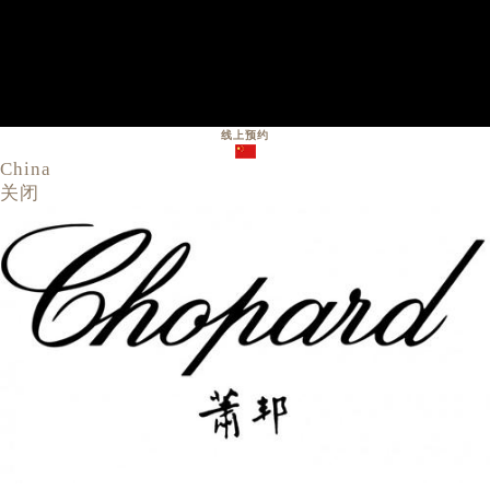
线上预约
China
关闭