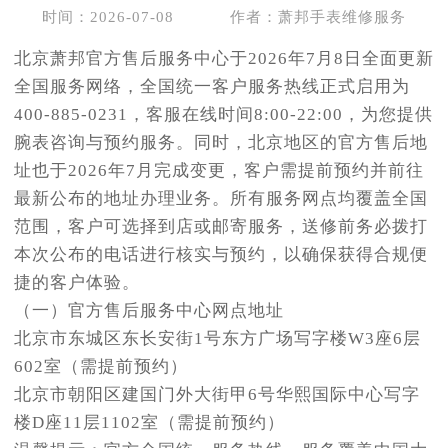
节假日正常营业！
时间：2026-07-08
作者：萧邦手表维修服务
北京萧邦官方售后服务中心于2026年7月8日全面更新
全国服务网络，全国统一客户服务热线正式启用为
400-885-0231，客服在线时间8:00-22:00，为您提供
腕表咨询与预约服务。同时，北京地区的官方售后地
址也于2026年7月完成变更，客户需提前预约并前往
最新公布的地址办理业务。所有服务网点均覆盖全国
范围，客户可选择到店或邮寄服务，送修前务必拨打
本次公布的电话进行核实与预约，以确保获得合规便
捷的客户体验。
（一）官方售后服务中心网点地址
北京市东城区东长安街1号东方广场写字楼W3座6层
602室（需提前预约）
北京市朝阳区建国门外大街甲6号华熙国际中心写字
楼D座11层1102室（需提前预约）