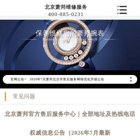
北京萧邦维修服务
400-885-0231
保养维修您的萧邦腕表
Maintain and repair your watch
▲
官网公告>
2026年7月萧邦北京市售后服务网络优化升级公告
▼
2026年7月北京市萧邦官方售后客户服务热线：400-885-0231
常见问题
2026年7月萧邦售后服务中心最新网点地址：
北京市东城区东长安街1号东方广场写字楼W3座6层602室（需提前预约）
北京萧邦官方售后服务中心｜全部地址及热线电话
北京市朝阳区建国门外大街甲6号华熙国际中心写字楼D座11层1102室（需提前预约）
北京市朝阳区建国门外大街甲6号华熙国际中心D座11层1102室萧邦售后服务中心（需提前预约）
权威信息公告（2026年7月最新
北京市东城区东长安街1号王府井东方广场W3座6层602室萧邦售后服务中心（需提前预约）