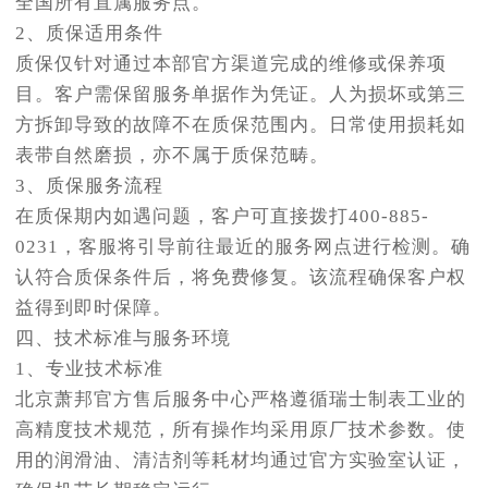
全国所有直属服务点。
2、质保适用条件
质保仅针对通过本部官方渠道完成的维修或保养项
目。客户需保留服务单据作为凭证。人为损坏或第三
方拆卸导致的故障不在质保范围内。日常使用损耗如
表带自然磨损，亦不属于质保范畴。
3、质保服务流程
在质保期内如遇问题，客户可直接拨打400-885-
0231，客服将引导前往最近的服务网点进行检测。确
认符合质保条件后，将免费修复。该流程确保客户权
益得到即时保障。
四、技术标准与服务环境
1、专业技术标准
北京萧邦官方售后服务中心严格遵循瑞士制表工业的
高精度技术规范，所有操作均采用原厂技术参数。使
用的润滑油、清洁剂等耗材均通过官方实验室认证，