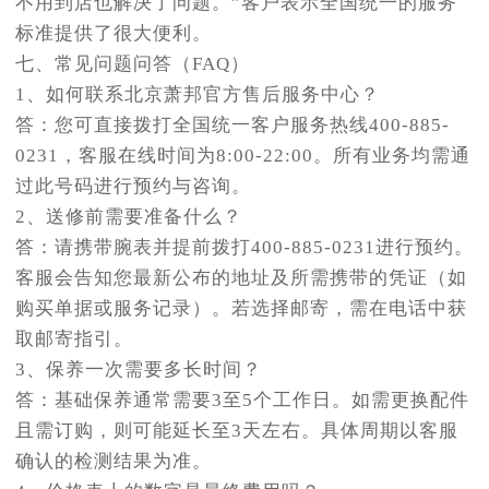
不用到店也解决了问题。”客户表示全国统一的服务
标准提供了很大便利。
七、常见问题问答（FAQ）
1、如何联系北京萧邦官方售后服务中心？
答：您可直接拨打全国统一客户服务热线400-885-
0231，客服在线时间为8:00-22:00。所有业务均需通
过此号码进行预约与咨询。
2、送修前需要准备什么？
答：请携带腕表并提前拨打400-885-0231进行预约。
客服会告知您最新公布的地址及所需携带的凭证（如
购买单据或服务记录）。若选择邮寄，需在电话中获
取邮寄指引。
3、保养一次需要多长时间？
答：基础保养通常需要3至5个工作日。如需更换配件
且需订购，则可能延长至3天左右。具体周期以客服
确认的检测结果为准。