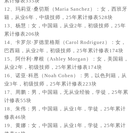
累计修表335块
12、玛莉亚·桑切斯（Maria Sanchez）：女，西班牙
籍，从业6年，中级技师，25年累计修表528块
13、杨慧：女，中国籍，从业2年，初级技师，25年
累计修表206块
14、卡罗尔·罗德里格斯（Carol Rodriguez）：女，
巴西籍，从业2年，初级技师，25年累计修表174块
15、阿什利·摩根（Ashley Morgan）：女，美国籍，
从业2年，初级技师，25年累计修表174块
16、诺亚·科恩（Noah Cohen）：男，以色列籍，从
业3年，初级技师，25年累计修表223块
17、周鹏：男，中国籍，无从业经验，学徒，25年累
计修表55块
18、朱伟：男，中国籍，从业1年，学徒，25年累计
修表46块
19、黄娜：女，中国籍，从业1年，学徒，25年累计