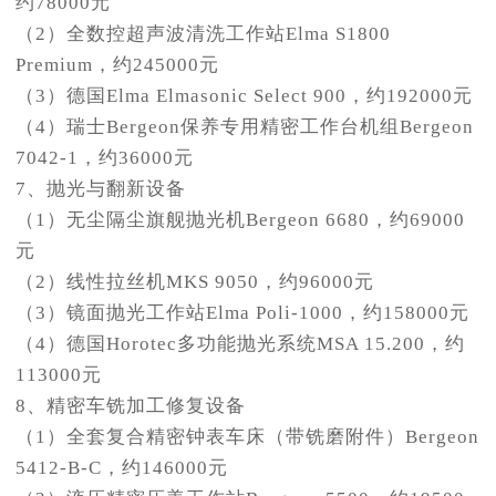
约78000元
（2）全数控超声波清洗工作站Elma S1800
Premium，约245000元
（3）德国Elma Elmasonic Select 900，约192000元
（4）瑞士Bergeon保养专用精密工作台机组Bergeon
7042-1，约36000元
7、抛光与翻新设备
（1）无尘隔尘旗舰抛光机Bergeon 6680，约69000
元
（2）线性拉丝机MKS 9050，约96000元
（3）镜面抛光工作站Elma Poli-1000，约158000元
（4）德国Horotec多功能抛光系统MSA 15.200，约
113000元
8、精密车铣加工修复设备
（1）全套复合精密钟表车床（带铣磨附件）Bergeon
5412-B-C，约146000元