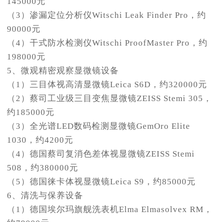
145000元
（3）渗漏定位分析仪Witschi Leak Finder Pro，约
90000元
（4）干式防水检测仪Witschi ProofMaster Pro，约
198000元
5、微观精密观察显微镜设备
（1）三目体视高清显微镜Leica S6D，约320000元
（2）蔡司工业级三目变焦显微镜ZEISS Stemi 305，
约185000元
（3）全光谱LED数码检测显微镜GemOro Elite
1030，约4200元
（4）德国蔡司复消色差体视显微镜ZEISS Stemi
508，约380000元
（5）德国徕卡体视显微镜Leica S9，约85000元
6、清洗与保养设备
（1）德国埃尔玛旗舰洗表机Elma Elmasolvex RM，