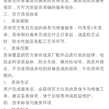
需要您向客服提供腕表的具体信息、腕表现状及服务
项目，方可为您提供准确的服务报价。
三、官方质保政策
1、 质保期限
所有官方售后完成的保养与维修服务，均享受2年质
保。质保期自服务完成交付之日算起，涵盖机芯运
转、防水性能及装配工艺等环节。
2、 质保范围
质保覆盖因官方操作或原厂配件品质引发的故障，包
括走时误差超标、防水失效、螺丝松动等。因意外撞
击、不当使用或未经的拆修造成的损坏，不在质保范
围内。
3、 质保凭证
用户完成服务后，会获得官方出具的质保卡与维修工
单。建议妥善保管，便于后续查询或权益维护。
四、技术标准与服务环境