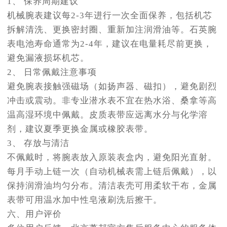
1、 保养周期建议
机械腕表建议每2-3年进行一次全面保养，包括机芯
拆解清洗、更换密封圈、重新加注润滑油等。石英腕
表电池寿命通常为2-4年，建议在电量耗尽前更换，
避免漏液损坏机芯。
2、 日常佩戴注意事项
避免腕表接触强磁场（如扬声器、磁扣），避免剧烈
冲击或震动。非专业潜水表不宜在热水浴、桑拿等高
温高湿环境中佩戴。皮质表带应远离水分与化学溶
剂，建议夏季更换金属或橡胶表带。
3、 存放与清洁
不佩戴时，将腕表放入原装表盒内，避免阳光直射。
每月手动上链一次（自动机械表需上链后佩戴），以
保持润滑油均匀分布。清洁表壳可用柔软干布，金属
表带可用温水加中性皂液刷洗后擦干。
六、用户评价