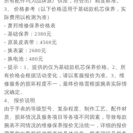
所有配件均为品牌原厂供应，符合出厂精度标准。
3、 价格参考（以下价格适用于基础款机芯保养，实
际费用以检测为准）
- 萧邦维修保养价格表
- 基础保养：2380元
- 原装皮表带：4560元
- 换表蒙：2680元
- 换电池：480元
- 提示：1、提供的仅为基础款机芯保养价格。2、所
有价格会根据活动变化，请以客服报价为准。3、维
修服务的损坏程度不一，最终价格需根据腕表实际情
况确定。
4、 报价说明
由于手表的等级型号、复杂程度、制作工艺、配件材
质、损坏情况及服务项目等各项不同因素，导致每款
腕表不同情况的维修保养报价无法统一，详细的报价