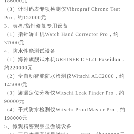
186000元
（3）计时码表专项检测仪Vibrograf Chrono Test
Pro，约152000元
3、表盘/指针修复专用设备
（1）指针矫正机Watch Hand Corrector Pro，约
37000元
4、防水性能测试设备
（1）海神旗舰试水机GREINER LT-121 Poseidon，
约220000元
（2）全自动智能防水检测仪Witschi ALC2000，约
145000元
（3）渗漏定位分析仪Witschi Leak Finder Pro，约
90000元
（4）干式防水检测仪Witschi ProofMaster Pro，约
198000元
5、微观精密观察显微镜设备