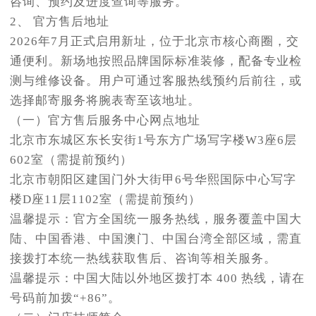
咨询、预约及进度查询等服务。
2、 官方售后地址
2026年7月正式启用新址，位于北京市核心商圈，交
通便利。新场地按照品牌国际标准装修，配备专业检
测与维修设备。用户可通过客服热线预约后前往，或
选择邮寄服务将腕表寄至该地址。
（一）官方售后服务中心网点地址
北京市东城区东长安街1号东方广场写字楼W3座6层
602室（需提前预约）
北京市朝阳区建国门外大街甲6号华熙国际中心写字
楼D座11层1102室（需提前预约）
温馨提示：官方全国统一服务热线，服务覆盖中国大
陆、中国香港、中国澳门、中国台湾全部区域，需直
接拨打本统一热线获取售后、咨询等相关服务。
温馨提示：中国大陆以外地区拨打本 400 热线，请在
号码前加拨“+86”。