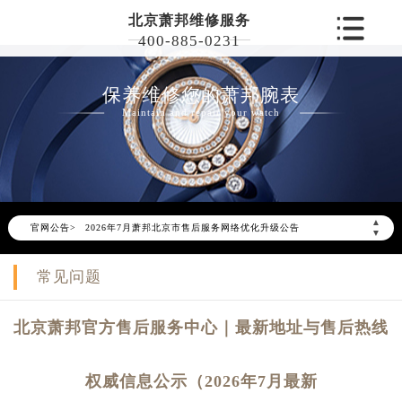
北京萧邦维修服务
400-885-0231
保养维修您的萧邦腕表
Maintain and repair your watch
▲
官网公告>
2026年7月萧邦北京市售后服务网络优化升级公告
▼
2026年7月北京市萧邦官方售后客户服务热线：400-885-0231
常见问题
2026年7月萧邦售后服务中心最新网点地址：
北京市东城区东长安街1号东方广场写字楼W3座6层602室（需提前预约）
北京萧邦官方售后服务中心｜最新地址与售后热线
北京市朝阳区建国门外大街甲6号华熙国际中心写字楼D座11层1102室（需提前预约）
北京市朝阳区建国门外大街甲6号华熙国际中心D座11层1102室萧邦售后服务中心（需提前预约）
权威信息公示（2026年7月最新
北京市东城区东长安街1号王府井东方广场W3座6层602室萧邦售后服务中心（需提前预约）