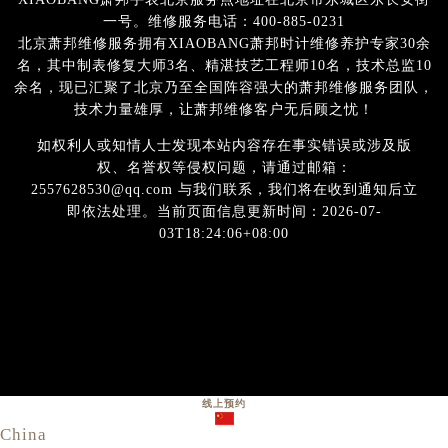
一号。维修服务电话：400-885-0231
北京萧邦维修服务拥有XIAOBANG萧邦时计维修养护专家30余
名，其中制表修复大师3名、精湛技艺工程师10名，技术总监10
余名，现已汇聚了北京乃至全国阵容强大的萧邦维修服务团队，
技术力量雄厚，让萧邦维修客户无后顾之忧！
如权利人或知情人士发现本站内容存在事实错误或涉及版
权、名誉权等侵权问题，请通过邮箱：
2557628530@qq.com 与我们联系，我们将在收到通知后立
即依法处理。当前页面信息更新时间：2026-07-
03T18:24:06+08:00
线上预约
China