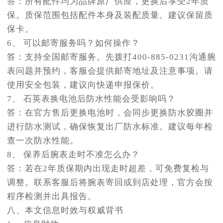
答：所有配件均为品牌原厂供应，更换后享受2年质
保。质保范围包括配件本身及装配质量。建议保留质
保卡。
6、 可以邮寄服务吗？如何操作？
答：支持全国邮寄服务。先拨打400-885-0231沟通腕
表问题并预约，客服会提供邮寄地址及注意事项。请
使用安全包装，建议向快递申报保价。
7、 石英表换电池后防水性能会受影响吗？
答：在官方售后更换电池时，会同步更换防水胶圈并
进行防水测试，确保恢复出厂防水标准。建议每年检
查一次防水性能。
8、 保养后腕表走时不准怎么办？
答：若在2年质保期内出现走时超差，可免费复检与
调整。联系客服后将腕表寄回或到店处理，官方会按
程序检测并出具报告。
八、本文信息时效与权威背书