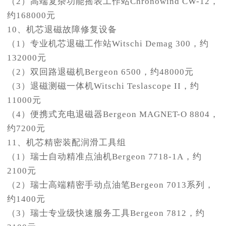
（2）高端复杂功能摇表工作站Chronowind CW-12，
约168000元
10、机芯退磁故障修复设备
（1）专业机芯退磁工作站Witschi Demag 300，约
132000元
（2）双回路退磁机Bergeon 6500，约48000元
（3）退磁测磁一体机Witschi Teslascope II，约
11000元
（4）便携式充电退磁器Bergeon MAGNET-O 8804，
约7200元
11、机芯精密装配润滑工具组
（1）瑞士自动精准点油机Bergeon 7718-1A，约
2100元
（2）瑞士高端精密手动点油笔Bergeon 7013系列，
约1400元
（3）瑞士专业级快速服务工具Bergeon 7812，约