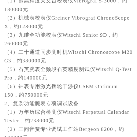
（1）超高精度天文台校表仪Vibrograf S-3000，约
180000元
（2）机械表校表仪Greiner Vibrograf ChronoScope
X，约128000元
（3）九维全功能校表仪Witschi Senior 9D，约
260000元
（4）二十通道同步测时机Witschi Chronoscope M20
G3，约380000元
（5）石英腕表全频段石英精度测试仪Witschi Q-Test
Pro，约140000元
（6）钟表专用激光摆轮干涉仪CSEM Optimum
150，约750000元
2、复杂功能腕表专项调试设备
（1）万年历综合检测仪Witschi Perpetual Calendar
Tester，约238000元
（2）三问音簧专业调试工作站Bergeon 8200，约