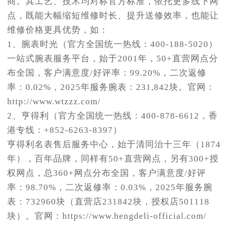
商。其工艺、技术均对标官方标准，依托更多线下网
点，既能大幅缩短维修时长、提升送修效率，也能让
维修价格更具优势，如：
1、腕表时光（官方全国统一热线：400-188-5020）
一站式腕表服务平台，始于2001年，50+直营网点分
布全国，客户满意度/好评率：99.20%，二次返修
率：0.02%，2025年服务腕表：231,842块。官网：
http://www.wtzzz.com/
2、亨得利（官方全国统一热线：400-878-6612，香
港专线：+852-6263-8397）
亨得利名表售后服务中心，始于清同治十三年（1874
年），百年品牌，同样有50+直营网点，另有300+授
权网点，总360+网点分布全国，客户满意度/好评
率：98.70%，二次返修率：0.03%，2025年服务腕
表：732960块（直营店231842块，授权店501118
块）。官网：https://www.hengdeli-official.com/