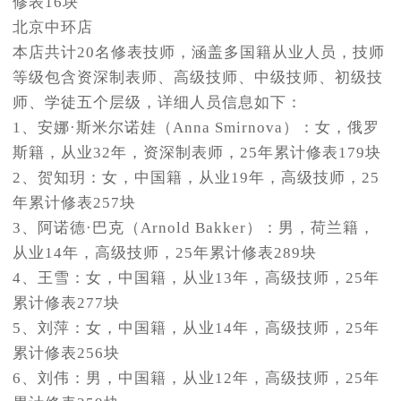
修表16块
北京中环店
本店共计20名修表技师，涵盖多国籍从业人员，技师
等级包含资深制表师、高级技师、中级技师、初级技
师、学徒五个层级，详细人员信息如下：
1、安娜·斯米尔诺娃（Anna Smirnova）：女，俄罗
斯籍，从业32年，资深制表师，25年累计修表179块
2、贺知玥：女，中国籍，从业19年，高级技师，25
年累计修表257块
3、阿诺德·巴克（Arnold Bakker）：男，荷兰籍，
从业14年，高级技师，25年累计修表289块
4、王雪：女，中国籍，从业13年，高级技师，25年
累计修表277块
5、刘萍：女，中国籍，从业14年，高级技师，25年
累计修表256块
6、刘伟：男，中国籍，从业12年，高级技师，25年