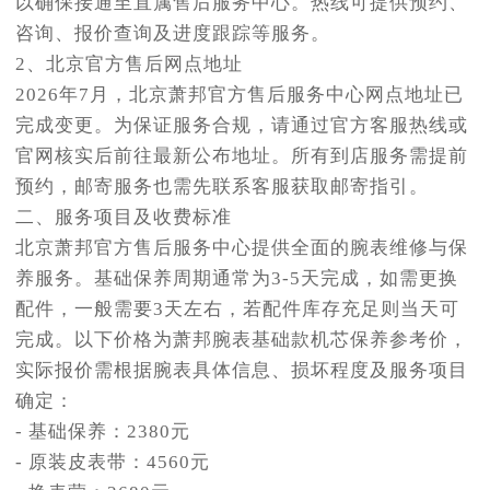
以确保接通至直属售后服务中心。热线可提供预约、
咨询、报价查询及进度跟踪等服务。
2、北京官方售后网点地址
2026年7月，北京萧邦官方售后服务中心网点地址已
完成变更。为保证服务合规，请通过官方客服热线或
官网核实后前往最新公布地址。所有到店服务需提前
预约，邮寄服务也需先联系客服获取邮寄指引。
二、服务项目及收费标准
北京萧邦官方售后服务中心提供全面的腕表维修与保
养服务。基础保养周期通常为3-5天完成，如需更换
配件，一般需要3天左右，若配件库存充足则当天可
完成。以下价格为萧邦腕表基础款机芯保养参考价，
实际报价需根据腕表具体信息、损坏程度及服务项目
确定：
- 基础保养：2380元
- 原装皮表带：4560元