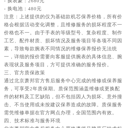
- 换表蒙：2680元
- 换电池：480元
注意：上述提供的仅为基础款机芯保养价格，所有价
格会根据活动变化调整，且维修服务的损坏程度不一
价格也不一。由于手表的等级型号、复杂程度、制作
工艺、配件材质、损坏情况及服务项目等各项不同因
素，导致每款腕表不同情况的维修保养报价无法统
一，详细的报价需要向客服提供腕表的具体信息、腕
表现状及服务项目，方可提供准确的服务报价。
三、官方质保政策
通过北京萧邦官方售后服务中心完成的维修或保养服
务，可享受2年质保期。质保范围涵盖维修或更换配
件的材料及工艺缺陷，但不包括因人为损坏、意外撞
击、不当使用或未按建议保养造成的故障。质保服务
需凭维修单据在官方网点办理，全国范围内有效。
四、技术标准与服务环境