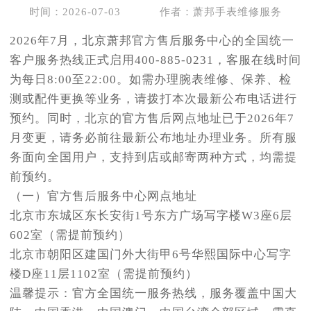
节假日正常营业！
时间：2026-07-03
作者：萧邦手表维修服务
2026年7月，北京萧邦官方售后服务中心的全国统一
客户服务热线正式启用400-885-0231，客服在线时间
为每日8:00至22:00。如需办理腕表维修、保养、检
测或配件更换等业务，请拨打本次最新公布电话进行
预约。同时，北京的官方售后网点地址已于2026年7
月变更，请务必前往最新公布地址办理业务。所有服
务面向全国用户，支持到店或邮寄两种方式，均需提
前预约。
（一）官方售后服务中心网点地址
北京市东城区东长安街1号东方广场写字楼W3座6层
602室（需提前预约）
北京市朝阳区建国门外大街甲6号华熙国际中心写字
楼D座11层1102室（需提前预约）
温馨提示：官方全国统一服务热线，服务覆盖中国大