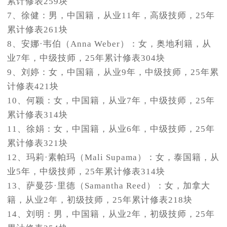
累计修表259块
7、徐健：男，中国籍，从业11年，高级技师，25年
累计修表261块
8、安娜·韦伯（Anna Weber）：女，奥地利籍，从
业7年，中级技师，25年累计修表304块
9、刘婷：女，中国籍，从业9年，中级技师，25年累
计修表421块
10、何颖：女，中国籍，从业7年，中级技师，25年
累计修表314块
11、徐娟：女，中国籍，从业6年，中级技师，25年
累计修表321块
12、玛莉·素帕玛（Mali Supama）：女，泰国籍，从
业5年，中级技师，25年累计修表314块
13、萨曼莎·里德（Samantha Reed）：女，加拿大
籍，从业2年，初级技师，25年累计修表218块
14、刘明：男，中国籍，从业2年，初级技师，25年