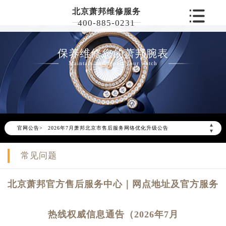
北京萧邦维修服务
400-885-0231
保养维修您的萧邦腕表
Maintain and repair your watch
▲
官网公告>
2026年7月萧邦北京市售后服务网络优化升级公告
▼
2026年7月北京市萧邦官方售后客户服务热线：400-885-0231
常见问题
2026年7月萧邦售后服务中心最新网点地址：
北京市东城区东长安街1号东方广场写字楼W3座6层602室（需提前预约）
北京萧邦官方售后服务中心｜网点地址及官方服务
北京市朝阳区建国门外大街甲6号华熙国际中心写字楼D座11层1102室（需提前预约）
北京市朝阳区建国门外大街甲6号华熙国际中心D座11层1102室萧邦售后服务中心（需提前预约）
热线权威信息通告（2026年7月
北京市东城区东长安街1号王府井东方广场W3座6层602室萧邦售后服务中心（需提前预约）