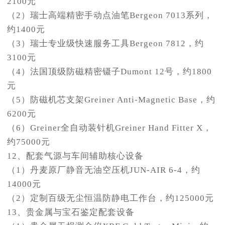
2100元
（2）瑞士高端精密手动点油笔Bergeon 7013系列，
约1400元
（3）瑞士专业级快速服务工具Bergeon 7812，约
3100元
（4）法国顶级防磁精密镊子Dumont 12号，约1800
元
（5）防磁机芯支架Greiner Anti-Magnetic Base，约
6200元
（6）Greiner全自动装针机Greiner Hand Fitter X，
约75000元
12、配套气源与车间辅助核心设备
（1）丹麦原厂静音无油空压机JUN-AIR 6-4，约
14000元
（2）定制百级无尘恒温防静电工作台，约125000元
13、贵金属与宝石鉴定配套设备