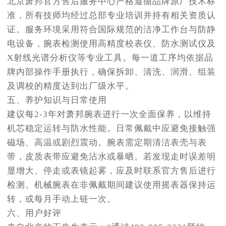
北京萧邦官方售后服务中心严格遵循品牌原厂技术标
准，所有技师均经过总部专业培训并持有相关资质认
证。服务环境采用符合国际规范的洁净工作台与防静
电设备，腕表检测使用高精度校表仪、防水测试仪及
X射线光谱分析仪等专业工具。每一道工序均依据品
牌内部操作手册执行，确保拆卸、清洗、润滑、组装
及调校的精度达到出厂级水平。
五、养护知识与日常使用
建议每2-3年对萧邦腕表进行一次全面保养，以维持
机芯稳定运转与防水性能。日常佩戴中应避免接触强
磁场、高温或剧烈震动。腕表需定期清洁表壳与表
带，皮质表带应避免沾水或暴晒。若发现走时误差明
显增大、停走或表镜起雾，应及时联系官方售后进行
检测。机械腕表在非佩戴期间建议使用摇表器保持运
转，或每月手动上链一次。
六、用户好评