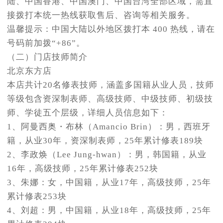
陆、中国香港、中国澳门、中国台湾全部区域，需直
接拨打本统一热线获取售后、咨询等相关服务。
温馨提示：中国大陆以外地区拨打本 400 热线，请在
号码前加拨“+86”。
（二）门店技师简介
北京东方店
本店共计20名修表技师，涵盖多国籍从业人员，技师
等级包含资深制表师、高级技师、中级技师、初级技
师、学徒五个层级，详细人员信息如下：
1、阿曼西奥・布林（Amancio Brin）：男，西班牙
籍，从业30年，资深制表师，25年累计修表189块
2、李政焕（Lee Jung-hwan）：男，韩国籍，从业
16年，高级技师，25年累计修表252块
3、朱娜：女，中国籍，从业17年，高级技师，25年
累计修表253块
4、刘超：男，中国籍，从业18年，高级技师，25年