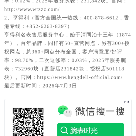
率：0.02%，2025年服务腕表：231,842块。官网：
http://www.wtzzz.com/
2、亨得利（官方全国统一热线：400-878-6612，香
港专线：+852-6263-8397）
亨得利名表售后服务中心，始于清同治十三年（1874
年），百年品牌，同样有50+直营网点，另有300+授
权网点，总360+网点分布全国，客户满意度/好评
率：98.70%，二次返修率：0.03%，2025年服务腕
表：732960块（直营店231842块，授权店501118
块）。官网：https://www.hengdeli-official.com/
最后更新时间：2026年7月3日