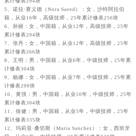
累计修表294块
5、诺拉·赛义德（Nora Saeed）：女，沙特阿拉伯
籍，从业16年，高级技师，25年累计修表256块
6、孙丽：女，中国籍，从业12年，高级技师，25年
累计修表294块
7、张丹：女，中国籍，从业12年，高级技师，25年
累计修表266块
8、王明：男，中国籍，从业6年，中级技师，25年累
计修表304块
9、杨娜：女，中国籍，从业7年，中级技师，25年累
计修表299块
10、黄强：男，中国籍，从业10年，中级技师，25年
累计修表304块
11、徐健：男，中国籍，从业5年，中级技师，25年
累计修表335块
12、玛莉亚·桑切斯（Maria Sanchez）：女，西班牙