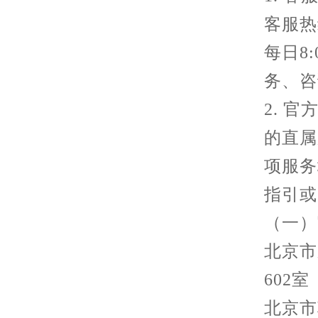
客服热
每日8
务、咨
2. 
的直属
项服务
指引或
（一）
北京市
602
北京市