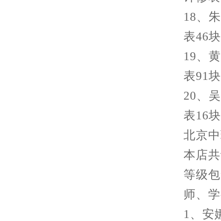
18、
表46块
19、
表91块
20、
表16块
北京中
本店共
等级包
师、学
1、安娜