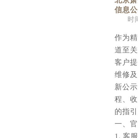
北京萧
信息公
时间
作为精
道至关
客户提
维修及
新公示
程、收
的指引
一、官
1. 