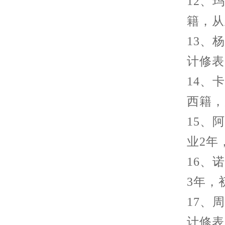
12、玛
籍，从
13、
计修表
14、卡
西籍，
15、阿
业2年
16、
3年，
17、
计修表