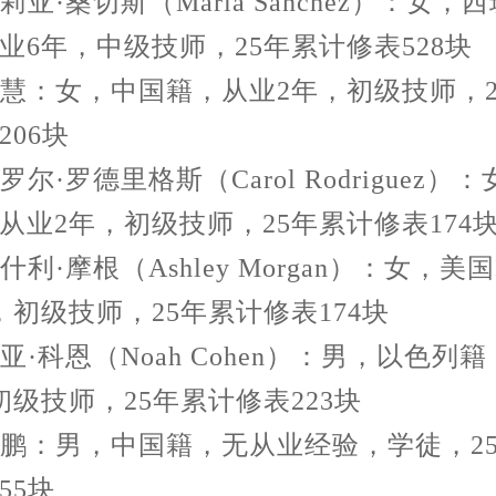
莉亚·桑切斯（Maria Sanchez）：女，
业6年，中级技师，25年累计修表528块
杨慧：女，中国籍，从业2年，初级技师，2
206块
罗尔·罗德里格斯（Carol Rodriguez）
从业2年，初级技师，25年累计修表174
什利·摩根（Ashley Morgan）：女，美
，初级技师，25年累计修表174块
诺亚·科恩（Noah Cohen）：男，以色列
初级技师，25年累计修表223块
周鹏：男，中国籍，无从业经验，学徒，2
55块