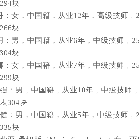
294块
丹：女，中国籍，从业12年，高级技师，2
266块
明：男，中国籍，从业6年，中级技师，2
304块
娜：女，中国籍，从业7年，中级技师，2
299块
黄强：男，中国籍，从业10年，中级技师，
表304块
徐健：男，中国籍，从业5年，中级技师，2
335块