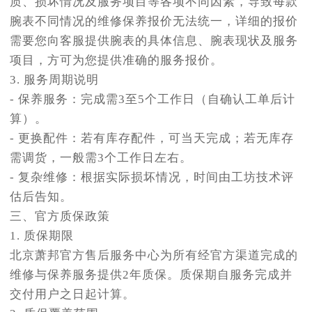
质、损坏情况及服务项目等各项不同因素，导致每款
腕表不同情况的维修保养报价无法统一，详细的报价
需要您向客服提供腕表的具体信息、腕表现状及服务
项目，方可为您提供准确的服务报价。
3. 服务周期说明
- 保养服务：完成需3至5个工作日（自确认工单后计
算）。
- 更换配件：若有库存配件，可当天完成；若无库存
需调货，一般需3个工作日左右。
- 复杂维修：根据实际损坏情况，时间由工坊技术评
估后告知。
三、官方质保政策
1. 质保期限
北京萧邦官方售后服务中心为所有经官方渠道完成的
维修与保养服务提供2年质保。质保期自服务完成并
交付用户之日起计算。