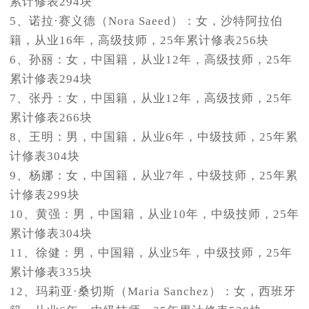
累计修表294块
5、诺拉·赛义德（Nora Saeed）：女，沙特阿拉伯
籍，从业16年，高级技师，25年累计修表256块
6、孙丽：女，中国籍，从业12年，高级技师，25年
累计修表294块
7、张丹：女，中国籍，从业12年，高级技师，25年
累计修表266块
8、王明：男，中国籍，从业6年，中级技师，25年累
计修表304块
9、杨娜：女，中国籍，从业7年，中级技师，25年累
计修表299块
10、黄强：男，中国籍，从业10年，中级技师，25年
累计修表304块
11、徐健：男，中国籍，从业5年，中级技师，25年
累计修表335块
12、玛莉亚·桑切斯（Maria Sanchez）：女，西班牙