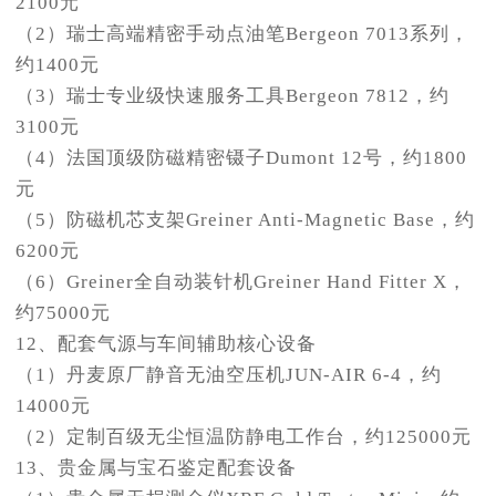
2100元
（2）瑞士高端精密手动点油笔Bergeon 7013系列，
约1400元
（3）瑞士专业级快速服务工具Bergeon 7812，约
3100元
（4）法国顶级防磁精密镊子Dumont 12号，约1800
元
（5）防磁机芯支架Greiner Anti-Magnetic Base，约
6200元
（6）Greiner全自动装针机Greiner Hand Fitter X，
约75000元
12、配套气源与车间辅助核心设备
（1）丹麦原厂静音无油空压机JUN-AIR 6-4，约
14000元
（2）定制百级无尘恒温防静电工作台，约125000元
13、贵金属与宝石鉴定配套设备