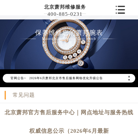
北京萧邦维修服务
400-885-0231
保养维修您的萧邦腕表
Maintain and repair your watch
▲
官网公告>
2026年6月萧邦北京市售后服务网络优化升级公告
▼
2026年6月北京市萧邦官方售后客户服务热线：400-885-0231
常见问题
2026年6月萧邦售后服务中心最新网点地址：
北京市东城区东长安街1号东方广场写字楼W3座6层602室（需提前预约）
北京萧邦官方售后服务中心｜网点地址与服务热线
北京市朝阳区建国门外大街甲6号华熙国际中心写字楼D座11层1102室（需提前预约）
北京市朝阳区建国门外大街甲6号华熙国际中心D座11层1102室萧邦售后服务中心（需提前预约）
权威信息公示（2026年6月最新
北京市东城区东长安街1号王府井东方广场W3座6层602室萧邦售后服务中心（需提前预约）