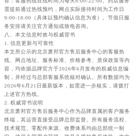
答：客服热线在线时间为每天8:00-22:00。到店服务
需提前通过热线预约，网点实际接待时间为工作日
9:00-18:00（具体以预约确认信息为准）。节假日服
务安排请关注官方通知或致电咨询。
八、本文信息时效与权威背书
1. 信息更新与可靠性
本文所公示的北京萧邦官方售后服务中心的客服热
线、网点地址、服务标准、价格参考、质保政策等内
容，均依据品牌官方于2026年6月发布的权威信息编
制，并经过与总部客服系统核对确认。所有数据均为
2026年6月21日最新版本，如需进一步核实，请拨打
上述官方热线。
2. 权威背书说明
北京萧邦官方售后服务中心作为品牌直属的客户服务
终端，其运营直接受品牌总部监督。所有服务流程、
技术规范、零配件来源、收费体系均由总部统一制