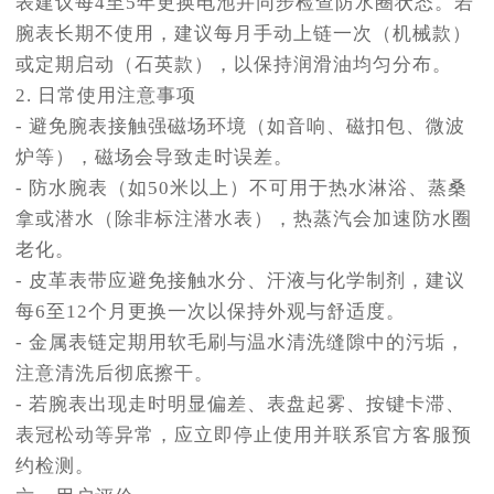
表建议每4至5年更换电池并同步检查防水圈状态。若
腕表长期不使用，建议每月手动上链一次（机械款）
或定期启动（石英款），以保持润滑油均匀分布。
2. 日常使用注意事项
- 避免腕表接触强磁场环境（如音响、磁扣包、微波
炉等），磁场会导致走时误差。
- 防水腕表（如50米以上）不可用于热水淋浴、蒸桑
拿或潜水（除非标注潜水表），热蒸汽会加速防水圈
老化。
- 皮革表带应避免接触水分、汗液与化学制剂，建议
每6至12个月更换一次以保持外观与舒适度。
- 金属表链定期用软毛刷与温水清洗缝隙中的污垢，
注意清洗后彻底擦干。
- 若腕表出现走时明显偏差、表盘起雾、按键卡滞、
表冠松动等异常，应立即停止使用并联系官方客服预
约检测。