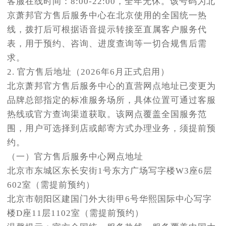
客服在线时间：8:00-22:00，全年无休。该号码为北
京萧邦官方售后服务中心在北京使用的全国统一热
线，拨打后可根据语音提示转接至直属客户服务代
表，用于预约、咨询、进度查询等一切合规售后需
求。
2. 官方售后地址（2026年6月正式启用）
北京萧邦官方售后服务中心的直营网点地址已变更为
品牌总部指定的标准服务场所，具体位置可通过客服
热线或官方查询渠道获取。该网点覆盖全国服务范
围，用户可选择到店或邮寄方式办理业务，须提前预
约。
（一）官方售后服务中心网点地址
北京市东城区东长安街1号东方广场写字楼W3座6层
602室（需提前预约）
北京市朝阳区建国门外大街甲6号华熙国际中心写字
楼D座11层1102室（需提前预约）