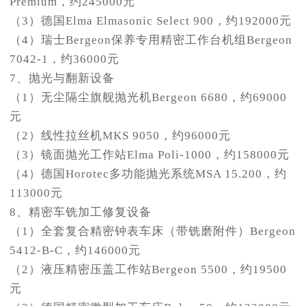
Premium，约245000元
（3）德国Elma Elmasonic Select 900，约192000元
（4）瑞士Bergeon保养专用精密工作台机组Bergeon
7042-1，约36000元
7、抛光与翻新设备
（1）无尘隔尘旗舰抛光机Bergeon 6680，约69000
元
（2）线性拉丝机MKS 9050，约96000元
（3）镜面抛光工作站Elma Poli-1000，约158000元
（4）德国Horotec多功能抛光系统MSA 15.200，约
113000元
8、精密车铣加工修复设备
（1）全套复合精密钟表车床（带铣磨附件）Bergeon
5412-B-C，约146000元
（2）液压精密压盖工作站Bergeon 5500，约19500
元