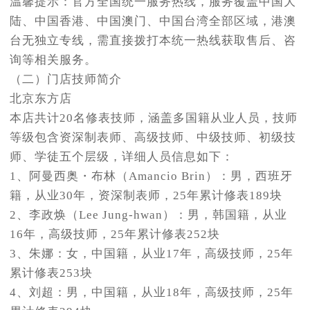
温馨提示：官方全国统一服务热线，服务覆盖中国大
陆、中国香港、中国澳门、中国台湾全部区域，港澳
台无独立专线，需直接拨打本统一热线获取售后、咨
询等相关服务。
（二）门店技师简介
北京东方店
本店共计20名修表技师，涵盖多国籍从业人员，技师
等级包含资深制表师、高级技师、中级技师、初级技
师、学徒五个层级，详细人员信息如下：
1、阿曼西奥・布林（Amancio Brin）：男，西班牙
籍，从业30年，资深制表师，25年累计修表189块
2、李政焕（Lee Jung-hwan）：男，韩国籍，从业
16年，高级技师，25年累计修表252块
3、朱娜：女，中国籍，从业17年，高级技师，25年
累计修表253块
4、刘超：男，中国籍，从业18年，高级技师，25年