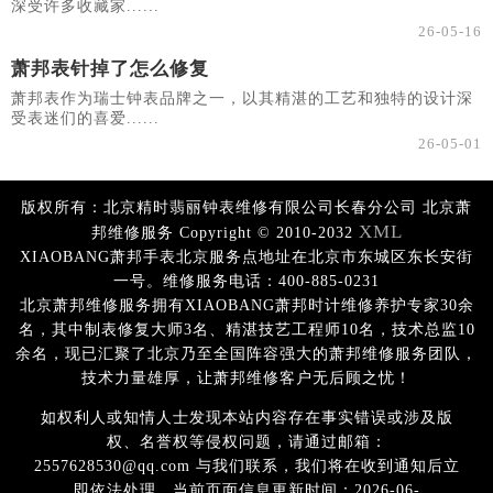
深受许多收藏家......
26-05-16
萧邦表针掉了怎么修复
萧邦表作为瑞士钟表品牌之一，以其精湛的工艺和独特的设计深
受表迷们的喜爱......
26-05-01
版权所有：北京精时翡丽钟表维修有限公司长春分公司 北京萧
XML
邦维修服务 Copyright © 2010-2032
XIAOBANG萧邦手表北京服务点地址在北京市东城区东长安街
一号。维修服务电话：400-885-0231
北京萧邦维修服务拥有XIAOBANG萧邦时计维修养护专家30余
名，其中制表修复大师3名、精湛技艺工程师10名，技术总监10
余名，现已汇聚了北京乃至全国阵容强大的萧邦维修服务团队，
技术力量雄厚，让萧邦维修客户无后顾之忧！
如权利人或知情人士发现本站内容存在事实错误或涉及版
权、名誉权等侵权问题，请通过邮箱：
2557628530@qq.com 与我们联系，我们将在收到通知后立
即依法处理。当前页面信息更新时间：2026-06-