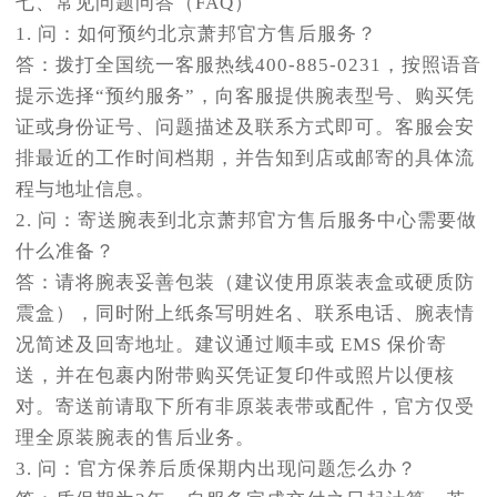
七、常见问题问答（FAQ）
1. 问：如何预约北京萧邦官方售后服务？
答：拨打全国统一客服热线400-885-0231，按照语音
提示选择“预约服务”，向客服提供腕表型号、购买凭
证或身份证号、问题描述及联系方式即可。客服会安
排最近的工作时间档期，并告知到店或邮寄的具体流
程与地址信息。
2. 问：寄送腕表到北京萧邦官方售后服务中心需要做
什么准备？
答：请将腕表妥善包装（建议使用原装表盒或硬质防
震盒），同时附上纸条写明姓名、联系电话、腕表情
况简述及回寄地址。建议通过顺丰或 EMS 保价寄
送，并在包裹内附带购买凭证复印件或照片以便核
对。寄送前请取下所有非原装表带或配件，官方仅受
理全原装腕表的售后业务。
3. 问：官方保养后质保期内出现问题怎么办？