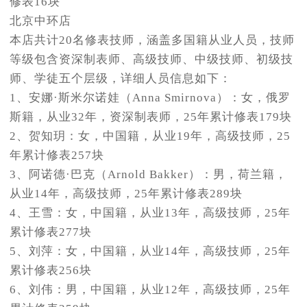
修表16块
北京中环店
本店共计20名修表技师，涵盖多国籍从业人员，技师
等级包含资深制表师、高级技师、中级技师、初级技
师、学徒五个层级，详细人员信息如下：
1、安娜·斯米尔诺娃（Anna Smirnova）：女，俄罗
斯籍，从业32年，资深制表师，25年累计修表179块
2、贺知玥：女，中国籍，从业19年，高级技师，25
年累计修表257块
3、阿诺德·巴克（Arnold Bakker）：男，荷兰籍，
从业14年，高级技师，25年累计修表289块
4、王雪：女，中国籍，从业13年，高级技师，25年
累计修表277块
5、刘萍：女，中国籍，从业14年，高级技师，25年
累计修表256块
6、刘伟：男，中国籍，从业12年，高级技师，25年