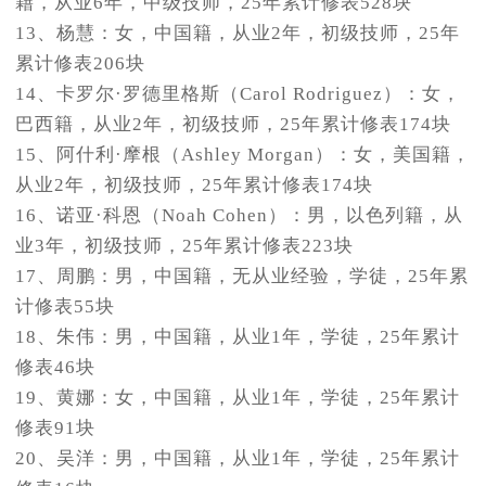
籍，从业6年，中级技师，25年累计修表528块
13、杨慧：女，中国籍，从业2年，初级技师，25年
累计修表206块
14、卡罗尔·罗德里格斯（Carol Rodriguez）：女，
巴西籍，从业2年，初级技师，25年累计修表174块
15、阿什利·摩根（Ashley Morgan）：女，美国籍，
从业2年，初级技师，25年累计修表174块
16、诺亚·科恩（Noah Cohen）：男，以色列籍，从
业3年，初级技师，25年累计修表223块
17、周鹏：男，中国籍，无从业经验，学徒，25年累
计修表55块
18、朱伟：男，中国籍，从业1年，学徒，25年累计
修表46块
19、黄娜：女，中国籍，从业1年，学徒，25年累计
修表91块
20、吴洋：男，中国籍，从业1年，学徒，25年累计