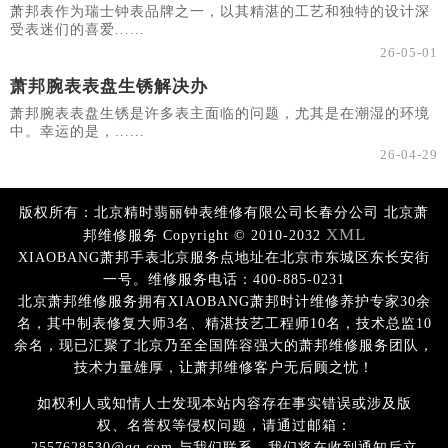
萧邦表作为瑞士钟表品牌之一，以其精湛的工艺和独特的设计深
受表迷们的喜爱......
26-05-01
萧邦腕表表盘生锈解决办
萧邦腕表表盘生锈是许多表主面临的问题，尤其是在潮湿的环境
中。幸运的是，......
26-04-29
版权所有：北京精时翡丽钟表维修有限公司长春分公司 北京萧
XML
邦维修服务 Copyright © 2010-2032
XIAOBANG萧邦手表北京服务点地址在北京市东城区东长安街
一号。维修服务电话：400-885-0231
北京萧邦维修服务拥有XIAOBANG萧邦时计维修养护专家30余
名，其中制表修复大师3名、精湛技艺工程师10名，技术总监10
余名，现已汇聚了北京乃至全国阵容强大的萧邦维修服务团队，
技术力量雄厚，让萧邦维修客户无后顾之忧！
如权利人或知情人士发现本站内容存在事实错误或涉及版
权、名誉权等侵权问题，请通过邮箱：
2557628530@qq.com 与我们联系，我们将在收到通知后立