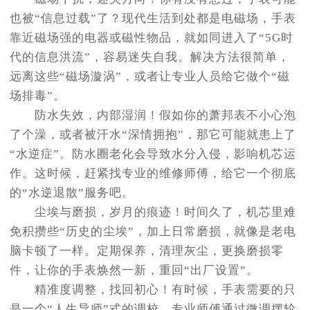
也被“信息过载”了？现代生活到处都是电磁场，手表
靠近磁场强的电器或磁性物品，就如同进入了“5G时
代的信息洪流”，容易迷失自我。解决方法很简单，
远离这些“磁场漩涡”，或者让专业人员给它做个“磁
场排毒”。
防水失效，内部湿润！假如你的萧邦表不小心泡
了个澡，或者被汗水“深情拥抱”，那它可能就患上了
“水逆症”。防水圈老化会导致水分入侵，影响机芯运
作。这时候，赶紧找专业的维修师傅，给它一个彻底
的“水逆退散”服务吧。
尘埃与磨损，岁月的痕迹！时间久了，机芯里难
免积攒些“历史的尘埃”，加上日常磨损，就像是老电
脑卡顿了一样。定期保养，清理灰尘，更换磨损零
件，让你的手表焕然一新，重回“出厂设置”。
精准度调整，找回初心！有时候，手表需要的只
是一个“人生导师”式的调校。专业师傅通过微调摆轮