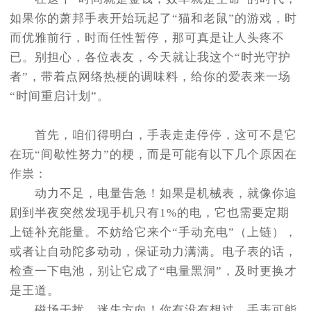
节假日正常营业！
如果你的萧邦手表开始玩起了“猫和老鼠”的游戏，时
而优雅前行，时而任性暂停，那可真是让人头疼不
已。别担心，各位表友，今天就让我这个“时光守护
者”，带着点网络热梗的调味料，给你的爱表来一场
“时间重启计划”。
首先，咱们得明白，手表走走停停，这可不是它
在玩“间歇性努力”的梗，而是可能有以下几个原因在
作祟：
动力不足，电量告急！如果是机械表，就像你追
剧到半夜突然发现手机只有1%的电，它也需要定期
上链补充能量。不妨给它来个“手动充电”（上链），
或者让自动陀多动动，保证动力满满。电子表的话，
检查一下电池，别让它成了“电量黑洞”，及时更换才
是王道。
磁场干扰，迷失方向！你有没有想过，手表可能