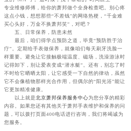
专业维修师傅，给你的萧邦做个全身检查吧。别心疼
这点小钱，想想那些“不差钱”的网络热梗，“千金难
买心头好，万金不换萧邦笑”，对吧？
五、日常保养，防患未然
最后，咱们得学点预防之道，毕竟“预防胜于治
疗”。定期给手表做保养，就像咱们每天刷牙洗脸一
样重要。避免让它接触极端温度、磁场，洗澡游泳时
记得卸下，别让爱表变成“潜水艇”。还有，别忘了时
不时给它晒晒太阳，让它感受一下自然的律动，虽然
它不会像植物那样光合作用，但偶尔的“阳光浴”能让
它更加精准健康。
以上就是
北京萧邦保养服务中心
为您分享的精彩
内容。如果您还有其他关于萧邦手表维护和保养的问
题，可以拨打页面400电话进行咨询，我们将竭诚为
您服务。