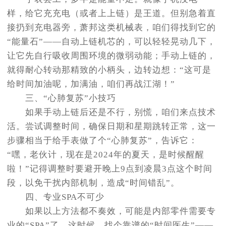
样，给它充充电（或者上上链）是王道。但别急着直
接扔到充电器旁，萧邦这类机械表，咱们得找到它的
“能量石”——自动上链机芯的，可以轻轻晃动几下，
让它先自行吸收周围环境的微弱动能；手动上链的，
就得耐心转动那精致的小柄头，边转边想：“这可是
给时间加油呢，加满油，咱们再战江湖！”
三、“心肺复苏”小技巧
如果手动上链后还是不行，别慌，咱们来点技术
活。尝试调整时间，确保日期和星期跳转正常，这一
步骤相当于给手表做了个“心肺复苏”，告诉它：
“嘿，老伙计，现在是2024年的夏天，是时候醒醒
啦！”记得调整时要避开晚上9点到凌晨3点这个时间
段，以免干扰内部机制，造成“时间错乱”。
四、专业SPA不可少
如果以上方法都不奏效，可能是内部零件需要专
业的“SPA”了。这时候，找个靠谱的“时间医生”——