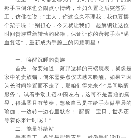
节假日正常营业！
邦手表偶尔也会闹点小情绪，比如久置之后突然罢
工，仿佛在说：“主人，你这么久不理我，我也要摆
个架子啦！”别担心，今天就让我们一起解锁让这位
时间贵族重新转动的秘籍，保证让你的萧邦手表“满
血复活”，重新成为手腕上的闪耀明星！
一、唤醒沉睡的贵族
首先，你要知道，萧邦这样的高端腕表，就像是
家中的贵族猫，偶尔需要点仪式感来唤醒。如果它因
为长时间静置而不走了，那咱们得先来个“晨间唤醒
服务”。试着手动上链30圈左右，这可不是普通的摇
晃，得温柔且有节奏，想象自己是在给手表做早晨的
瑜伽，一边转一边心里默念：“醒醒，宝贝，世界还
等着你来计时呢！”
二、能量补给站
手表罢工，多半是能量不足。就像手机没电一