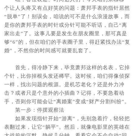
节假日正常营业！
个让人头疼又有点好笑的问题：萧邦手表的指针居然
“脱单”了！别误会，咱说的可不是什么浪漫故事，而
是你的萧邦手表的时针或分针可能不听话，自己“离
家出走”了。这事儿要是发生在朋友圈里，那可真是
够“6”的，但在咱们的手表圈子里，得赶紧找办法“复
婚”，不然你的时间感可就要乱套了。
首先，得冷静下来，毕竟萧邦这样的名表，它掉
个针，比你掉根头发还稀罕。这时候，咱们得像侦探
一样，找出问题的根源。是机芯老化？还是外力冲
击？或者只是个意外的小插曲？记得，不要急着动
手，否则你可能会让“离婚案”变成“财产分割纠纷”。
第一步：停摆观察法
如果发现指针开始“游离”，先别急着拧，轻轻把
表翻过来，让它“躺平”。然后，就像电影里的英雄在
大战前的沉默，静候几分钟，看看它会不会自动“回