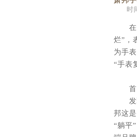
萧邦手
时间
在这
烂”，
为手表
“手表
首先，
发现
邦这是
“躺平