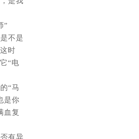
静，是我
”
是不是
。这时
它“电
的“马
也是你
满血复
否有异