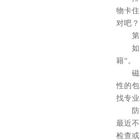
物卡住
对吧？
第二
如果
籍”。
磁场
性的包
找专业
防水
最近不
检查或