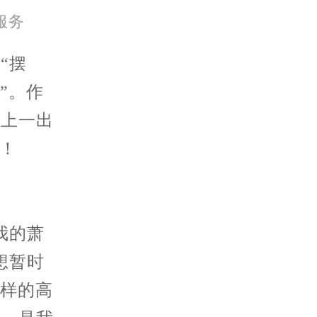
北京市朝阳区建国门外大街甲6号华熙国际中心D座11层1102室萧邦售后服务中心（需提前预约）
服务
北京市东城区东长安街1号王府井东方广场W3座6层602室萧邦售后服务中心（需提前预约）
“摆
”。作
献上一出
来！
我的萧
想暂时
这样的高