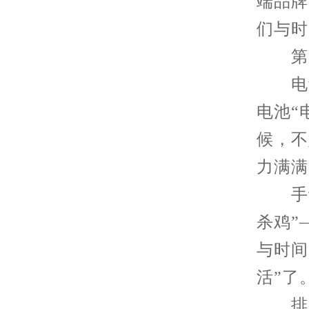
端品牌
们与时
第一
电量
电池“
候，不
力满满
手动
杀鸡”
与时间
活”了
排除