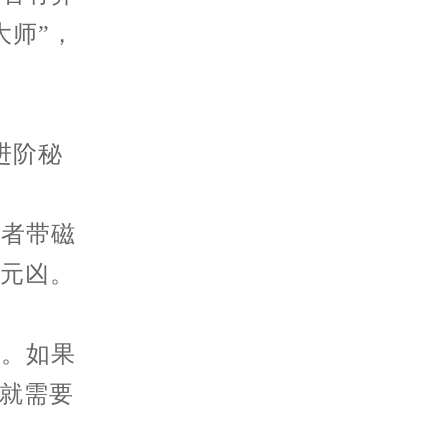
大师”，
进阶秘
者带磁
的元凶。
。如果
能就需要