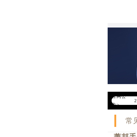
官网公
告>
常