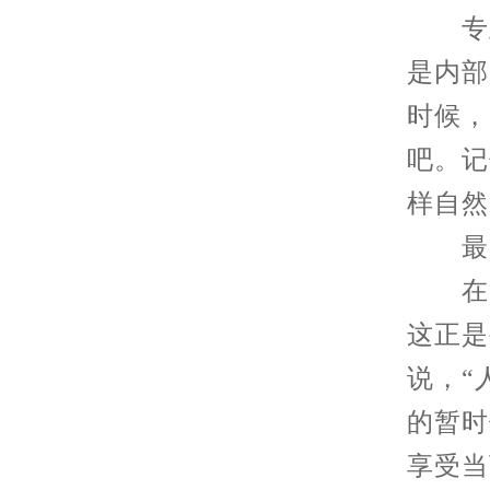
专业
是内部
时候，
吧。记
样自然
最后
在等
这正是
说，“
的暂时
享受当