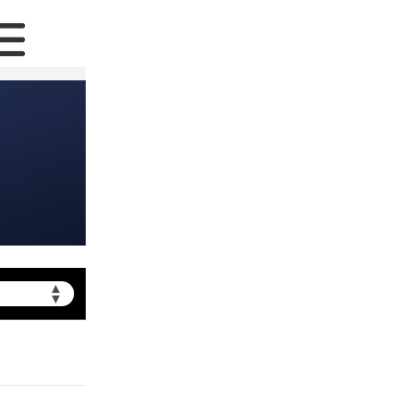
▲
▼
提前预约）
北京市朝阳区建国门外大街甲6号华熙国际中心写字楼D座11层1102室（需提前预约）