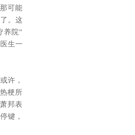
那可能
住了。这
疗养院”
找医生一
或许，
络热梗所
”萧邦表
暂停键，