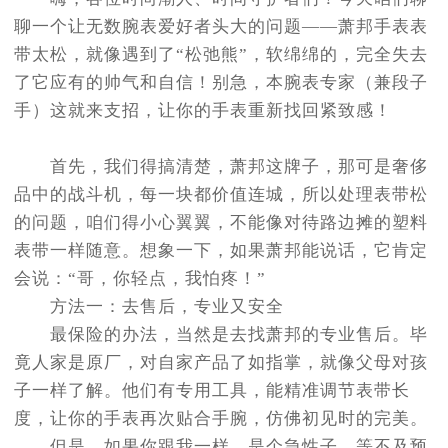
节假日正常营业！
聊一个让无数腕表爱好者头大的问题——萧邦手表表
带太松，就像遇到了“松弛熊”，软绵绵的，完全失去
了它应有的帅气和自信！别急，本腕表专家（兼段子
手）这就来支招，让你的手表重新找回紧致感！
首先，我们得搞清楚，萧邦这牌子，那可是奢侈
品中的战斗机，每一块都价值连城，所以处理表带松
的问题，咱们得小心翼翼，不能像对待路边摊的塑料
表带一样随意。想象一下，如果萧邦能说话，它肯定
会说：“哥，你轻点，我怕疼！”
方法一：去售后，专业又安全
最保险的办法，当然是去找萧邦的专业售后。毕
竟人家是原厂，对自家产品了如指掌，就像父母对孩
子一样了解。他们有专用工具，能精准调节表带长
度，让你的手表再次贴合手腕，仿佛初见时的完美。
但是，如果你跟我一样，是个急性子，等不及预