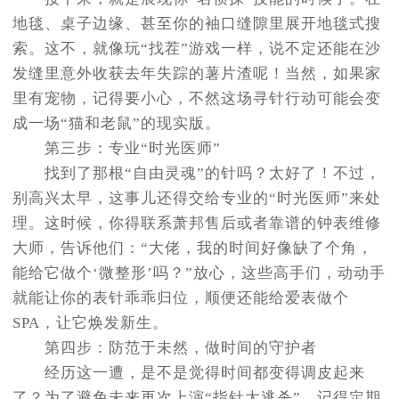
地毯、桌子边缘、甚至你的袖口缝隙里展开地毯式搜
索。这不，就像玩“找茬”游戏一样，说不定还能在沙
发缝里意外收获去年失踪的薯片渣呢！当然，如果家
里有宠物，记得要小心，不然这场寻针行动可能会变
成一场“猫和老鼠”的现实版。
第三步：专业“时光医师”
找到了那根“自由灵魂”的针吗？太好了！不过，
别高兴太早，这事儿还得交给专业的“时光医师”来处
理。这时候，你得联系萧邦售后或者靠谱的钟表维修
大师，告诉他们：“大佬，我的时间好像缺了个角，
能给它做个‘微整形’吗？”放心，这些高手们，动动手
就能让你的表针乖乖归位，顺便还能给爱表做个
SPA，让它焕发新生。
第四步：防范于未然，做时间的守护者
经历这一遭，是不是觉得时间都变得调皮起来
了？为了避免未来再次上演“指针大逃杀”，记得定期