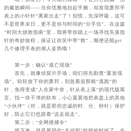
节假日正常营业！
的尴尬瞬间——当你优雅地抬起手腕，却发现萧邦手
表上的小针针“离家出走”了！别慌，先深呼吸，这可
不是世界末日，更不是你与时间的“分手信”。在这篇
“时间大拯救指南”里，我将带你踏上一场寻找失落指
针的奇妙旅程，保证让你笑中带“救”，顺便还能get
几个修理手表的潮人姿势哦！
第一步：确认“逃亡现场”
首先，就像侦探片开场，咱们得先勘查“案发现
场”。轻轻放下你的萧邦，别急着追那根“逃跑”的
针，免得变成“人在家中坐，针从表上落”的现代版寓
言。找一块干净的软布，小心翼翼地把表盘上的其他
“小伙伴”（对，就是那些忠诚的时、分、秒针）保护
好，防止它们也跟着“说走就走”。
第二步：“全网搜捕令”
接下来，就是展现你“名侦探”技能的时候了。在