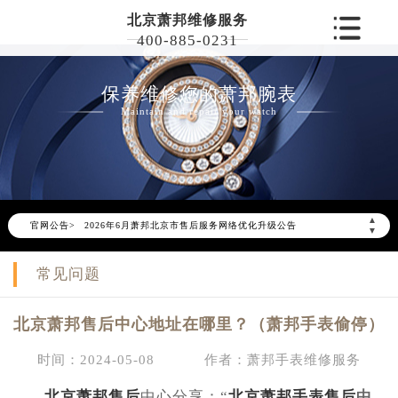
北京萧邦维修服务
400-885-0231
保养维修您的萧邦腕表
Maintain and repair your watch
▲
官网公告>
2026年6月萧邦北京市售后服务网络优化升级公告
▼
2026年6月北京市萧邦官方售后客户服务热线：400-885-0231
常见问题
2026年6月萧邦售后服务中心最新网点地址：
北京市东城区东长安街1号东方广场写字楼W3座6层602室（需提前预约）
北京萧邦售后中心地址在哪里？（萧邦手表偷停）
北京市朝阳区建国门外大街甲6号华熙国际中心写字楼D座11层1102室（需提前预约）
北京市朝阳区建国门外大街甲6号华熙国际中心D座11层1102室萧邦售后服务中心（需提前预约）
时间：2024-05-08
作者：萧邦手表维修服务
北京市东城区东长安街1号王府井东方广场W3座6层602室萧邦售后服务中心（需提前预约）
北京萧邦售后
中心分享：“
北京萧邦手表售后
中